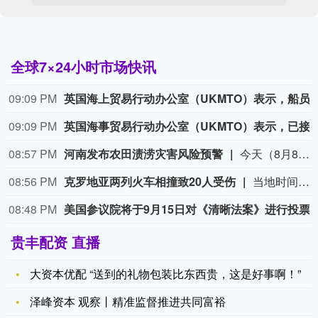
全球7×24小时市场快讯
09:09 PM
英国海上贸易行动办公室（UKMTO）表示，船员已报
09:09 PM
英国海事贸易行动办公室（UKMTO）表示，已接到报告称，阿曼哈萨卜
08:57 PM
河南发布农田渍涝灾害风险预警
今天（8月8日），河南省气象局、河南省农业农村厅联合发布农田渍涝灾害风险预警：受台风“白海豚”影响，预计8月10日至13日，河南东南部、中东部和北部部分县（市、区）有暴雨、大暴雨，其他县（市、区）中到大雨，与前期土壤偏湿地块叠加，全省大部存在农田渍涝风险，其中，豫北东部、中东部大部及豫南局部风险高，降水过程同时伴有7～8级阵风，局地玉米有倒伏风险，需加强防范。（央视新闻）
08:56 PM
克罗地亚两列火车相撞致20人受伤
当地时间8月8日上午，克罗地亚北部克里热夫齐境内发生一起货运列车与客运列车相撞事故。克罗地亚卫生部表示，事故造成6名乘客重伤、14人轻伤。（央视新闻）
08:48 PM
美国参议院将于9月15日对《清晰
贵丰配资 直播
大资本优配 “送到的礼物包装比东西贵，这是好事啊！”
泽峰资本 观察丨精准监督推进共同富裕