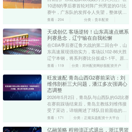
10进8的季后赛首轮对阵广州男篮的G1比
赛中，广东队的发挥令人失望，整体状态
如同新手一般。除了第一节短暂领先外，
查看：204
分类：贵丰配资
接下来的比赛....
天成创亿 客场逆转！山东高速点燃系
列赛悬念，辽宁输在自我松懈
在CBA季后赛辽鲁大战的第二回合中，山
东高速展现强劲实力，客场以102-86大胜
辽宁本钢，将系列赛比分扳成1-1平。原本
看似倾向辽宁的一边倒局势，因这场比赛
查看：119
分类：郑州配资网炒股配资开户
又重....
旺发速配 青岛山西G2赛前采访：刘
维伟剖析三大问题，潘江多次强调心
态调整
2026年5月2日，青岛队与山西队的G2比赛
在赛前踩场结束后，青岛主教练刘维伟接
受了采访，详细阐述了球队目前面临的主
要问题。他坦言，上场比赛发挥不尽人
查看：171
分类：正规实盘配资十大平台
意，失误频....
亿融策略 程帅澎正式退出，浙江男篮