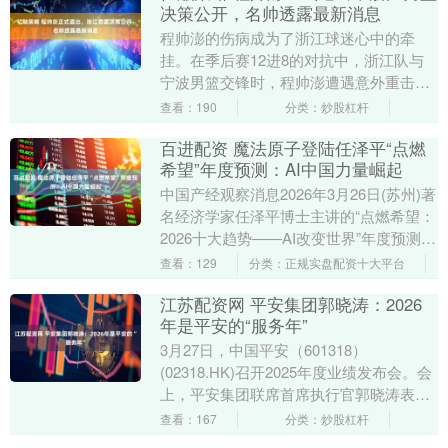
决策公开，名帅透露最新消息
程帅澎的伤病成为了浙江球迷心中的牵
挂。在季后赛12进8的对抗中，浙江队与
宁波男篮交锋时，程帅澎遭遇意外重击，
颈部受伤，导致他不得不提前退场。 在程
查看：190
分类：炒股杠杆
帅澎退出比赛后....
百进配资 魔法原子登陆任泽平“点燃
希望”年度预测：AI中国力量崛起
中国产经观察消息2026年3月26日(苏州)著
名经济学家任泽平博士主讲的“点燃希望：
2026十大趋势——AI改变世界”年度预测盛
典震撼上演，中国具身智能企业首次....
查看：129
分类：正规实盘配资十大平台
江苏配资网 平安集团郭晓涛：2026
年是平安的“服务年”
3月27日，中国平安（601318）
(02318.HK)召开2025年度业绩发布会。会
上，平安集团联席首席执行官郭晓涛表
示，服务是平安第四个十年的重要方向，
查看：167
分类：炒股杠杆
平安....