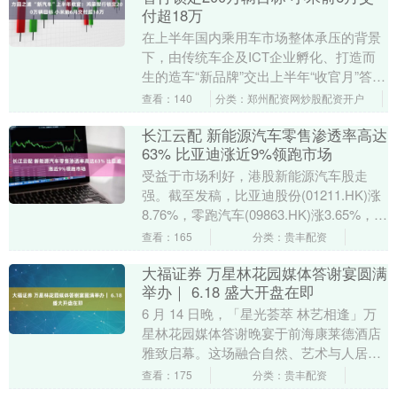
付超18万
在上半年国内乘用车市场整体承压的背景
下，由传统车企及ICT企业孵化、打造而
生的造车“新品牌”交出上半年“收官月”答
卷。其中，鸿蒙智行、小米汽车、极氪等
查看：140
分类：郑州配资网炒股配资开户
五个品牌单....
长江云配 新能源汽车零售渗透率高达
63% 比亚迪涨近9%领跑市场
受益于市场利好，港股新能源汽车股走
强。截至发稿，比亚迪股份(01211.HK)涨
8.76%，零跑汽车(09863.HK)涨3.65%，理
想汽车-W(02015.....
查看：165
分类：贵丰配资
大福证券 万星林花园媒体答谢宴圆满
举办｜ 6.18 盛大开盘在即
6 月 14 日晚，「星光荟萃 林艺相逢」万
星林花园媒体答谢晚宴于前海康莱德酒店
雅致启幕。这场融合自然、艺术与人居思
想的行业雅聚，汇聚 150 余位主流媒体大
查看：175
分类：贵丰配资
咖....