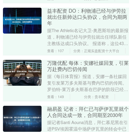
纪魅族”....
益丰配资 DO：利物浦已经与伊劳拉
就出任新帅达口头协议，合同为期两
年
据The Athletic名记大卫-奥恩斯坦的最新报
道，利物浦已经与伊劳拉就出任球队新任
主教练达成口头协议。 报道称，这位43岁
的西班牙教练预计将签下一份为期两....
查看：107
分类：正规实盘配资十大平台
万隆优配 每体：安娜社媒回复，引莱
万赴费内巴切传闻
据《每日体育报》报道，安娜一条社媒回
复引发莱万多夫斯基与费内巴切的传闻。
罗伯特-莱万多夫斯基在巴萨的阶段已经成
为过去。在他近期正式告别红蓝军团后，
查看：149
分类：贵丰配资
这名波兰射手....
融易盈 记者：拜仁已与萨伊瓦里就个
人合同达成一致，合同期至2030年
据记者Santi Aouna消息，拜仁慕尼黑在引
进PSV埃因霍温中场萨伊瓦里的转会中已