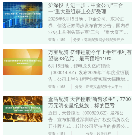
沪深投 再进一步，中金公司“三合
一”重大重组获上交所受理
2026年6月15日晚，中金公司、东兴证
券、信达证券同步发布官方公告，国内券
业史上首例头部券商“三合一”重大资产重
组迎来关键节点：中金公司换股吸收合并
查看：189
分类：郑州配资网炒股配资开户
东兴证券、....
万宝配资 亿纬锂能今年上半年净利有
望破33亿元，最高预增110%
6月15日晚，锂电龙头亿纬锂能
（300014.SZ）发布2026年半年度业绩预
告，公司上半年经营业绩实现大幅跳增，
归母净利润区间31.30亿元至33.71亿
查看：168
分类：正规实盘配资十大平台
元，....
盒马配资 天音控股“断臂求生”，7700
万元清仓星纪魅族，标的巨亏
近日，天音控股（000829.SZ）发布公
告，宣布拟通过深圳联合产权交易所以公
开挂牌方式，转让公司所持有的参股公司
武汉星纪魅族科技有限公司（以下简称“星
查看：151
分类：炒股杠杆