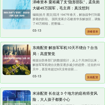
泽峰资本 粟裕藏了支“隐形部队”，孟良崮
大破45万国军，毛主席：真没想到
编辑|拾月 图文|琉浔 1947年春天，解放战争打到最
胶着的阶段。 国民党蒋介石瞅准华东解放区，调集
了45万精锐，把整编....
03-13
泽峰资本
东南配资 解放军军机10天不绕台？台当
局：高度警觉
根据台防务部门的数据统计，从上个月28日以来，
解放军军机绕台次数呈逐步减少的趋势，过去的10
天中，甚至有超过9天没有侦获....
03-13
东南配资
米涂配资 长在这 3 个地方的痣有癌变风
险，大人孩子都要小心