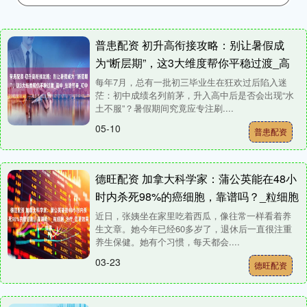
普患配资 初升高衔接攻略：别让暑假成
为“断层期”，这3大维度帮你平稳过渡_高
中_生活节奏_初中
每年7月，总有一批初三毕业生在狂欢过后陷入迷
茫：初中成绩名列前茅，升入高中后是否会出现“水
土不服”？暑假期间究竟应专注刷....
05-10
普患配资
德旺配资 加拿大科学家：蒲公英能在48小
时内杀死98%的癌细胞，靠谱吗？_粒细胞
_治疗_显著效果
近日，张姨坐在家里吃着西瓜，像往常一样看着养
生文章。她今年已经60多岁了，退休后一直很注重
养生保健。她有个习惯，每天都会....
03-23
德旺配资