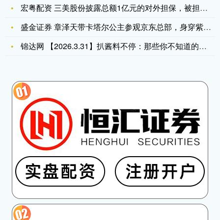
宏粤配资 三美股份披露总额1亿元的对外担保，被担保方为重庆市
盛金证券 章泽天带卡塔尔公主参观京东总部，身穿紫色套装，端庄
锦达网 【2026.3.31】扒酱料不停：那些你不知道的八卦