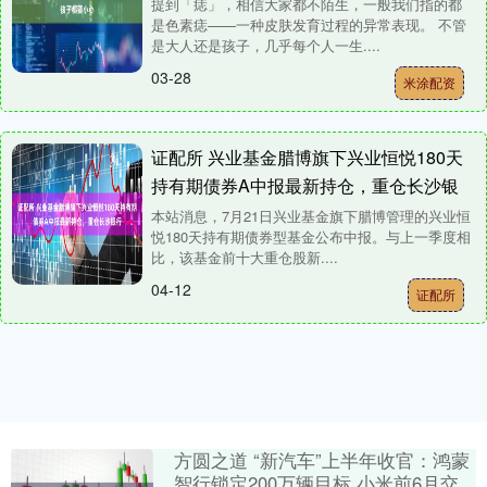
提到「痣」，相信大家都不陌生，一般我们指的都
是色素痣——一种皮肤发育过程的异常表现。 不管
是大人还是孩子，几乎每个人一生....
03-28
米涂配资
证配所 兴业基金腊博旗下兴业恒悦180天
持有期债券A中报最新持仓，重仓长沙银
行
本站消息，7月21日兴业基金旗下腊博管理的兴业恒
悦180天持有期债券型基金公布中报。与上一季度相
比，该基金前十大重仓股新....
04-12
证配所
方圆之道 “新汽车”上半年收官：鸿蒙
智行锁定200万辆目标 小米前6月交