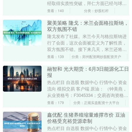
经取得实质性突破，拜仁方面已经与球员
就个人合同达成一致，合同期限预计至
查看：140
分类：炒股杠杆
20....
聚美策略 隆戈：米兰会面格拉斯纳，
双方氛围不错
隆戈发布了社媒。米兰今天与格拉斯纳进
行了会面，这次会面被定义为了解性质，
双方氛围不错。接下来几天，米兰还将与
这位前水晶宫主帅以及其他候选人继续进
查看：139
分类：郑州配资网炒股配资开户
行会谈。....
融智和 光大期货：6月3日能源化工日
报
热点栏目 自选股 数据中心 行情中心 资金
流向 模拟交易 客户端 原油： （钟美燕，
从业资格号：F3045334；交易咨询资格
号：Z0002410） 周二油价重....
查看：179
分类：正规实盘配资十大平台
鑫优配 生猪养殖缩量难撑市价 豆油
价格受充裕货源牵制
热点栏目 自选股 数据中心 行情中心 资金