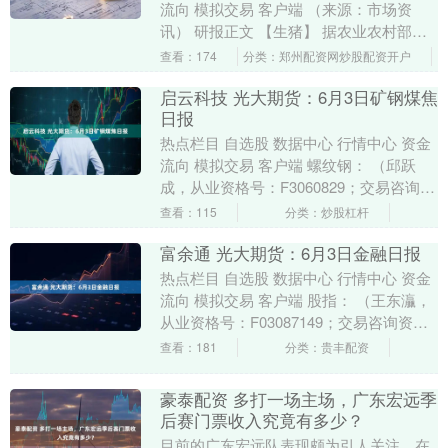
流向 模拟交易 客户端 （来源：市场资
讯） 研报正文 【生猪】 据农业农村部监
测，6月2日“农产品批发价格200指数”....
查看：174
分类：郑州配资网炒股配资开户
启云科技 光大期货：6月3日矿钢煤焦
日报
热点栏目 自选股 数据中心 行情中心 资金
流向 模拟交易 客户端 螺纹钢： （邱跃
成，从业资格号：F3060829；交易咨询资
格号：Z0016941） 昨日螺纹....
查看：115
分类：炒股杠杆
富余通 光大期货：6月3日金融日报
热点栏目 自选股 数据中心 行情中心 资金
流向 模拟交易 客户端 股指： （王东灜，
从业资格号：F03087149；交易咨询资格
号：Z0019537） 昨日，A....
查看：181
分类：贵丰配资
豪泰配资 多打一场主场，广东宏远季
后赛门票收入究竟有多少？
目前的广东宏远队表现颇为引人关注。在